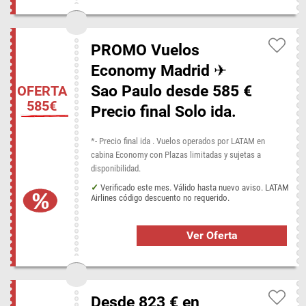
Tiendas populares en Disconta
Antonioli
Bluebay Hotels
El Corte Inglés
PROMO Vuelos
HIPOTELS Hotels & Resorts
Hoteles.com
Iberostar
Economy Madrid ✈
Marshall Headphones
Padel Nuestro
PARISCityVISION
Sao Paulo desde 585 €
OFERTA
ProForm
StreetPadel
The Hut
TrainInn
585€
Precio final Solo ida.
Vinopremier
Zafiro Hotels
*- Precio final ida . Vuelos operados por LATAM en
cabina Economy con Plazas limitadas y sujetas a
disponibilidad.
Verificado este mes. Válido hasta nuevo aviso. LATAM
Airlines código descuento no requerido.
Ver Oferta
Desde 823 € en