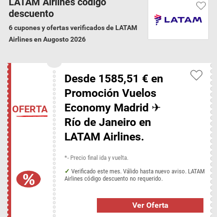
LATAM Airlines código
Reserva tus vuelos en LATAM y ahorra al máximo.
descuento
6 cupones y ofertas verificados de LATAM
Garantía de verificación
Airlines en Augosto 2026
Hemos verificado todos los 6 LATAM Airlines
códigos descuentos y ofertas para Augosto
2026
Desde 1585,51 € en
Promoción Vuelos
LATAM Airlines categorías
Economy Madrid ✈
OFERTA
Vuelos
Río de Janeiro en
LATAM Airlines.
Códigos descuento de tiendas similares
Air Malta
Avianca
Czech Airlines
Expedia.es
Iberia
*- Precio final ida y vuelta.
Kiwi.com
LOL.travel
Qatar Airways
Skytours
Verificado este mes. Válido hasta nuevo aviso. LATAM
Airlines código descuento no requerido.
Vueling
Ver Oferta