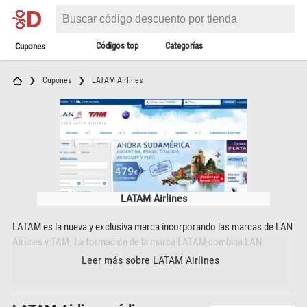
Códigos top
Categorías
Cupones
Cupones
LATAM Airlines
LATAM Airlines
LATAM es la nueva y exclusiva marca incorporando las marcas de LAN
Airlines y TAM. La formación de la marca LATAM combina LAN
Airlines, aerolínea chilena con operaciones en Chile, Argentina,
Leer más sobre LATAM Airlines
Colombia, Ecuador y Perú con TAM Líneas Aéreas, la segunda
aerolínea brasileña. LATAM ofrece a sus clientes una variedad de
vuelos con ofertas y promociones a diferentes destinos del mundo.