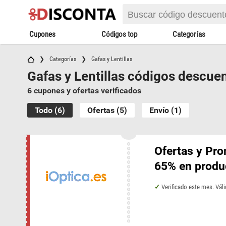
Cupones
Códigos top
Categorías
Categorías
Gafas y Lentillas
Gafas y Lentillas códigos descuen
6 cupones y ofertas verificados
Todo (6)
Ofertas (5)
Envío (1)
Ofertas y Pr
65% en produc
Verificado este mes. Vál