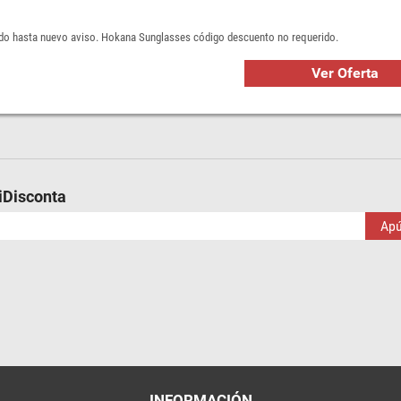
lido hasta nuevo aviso. Hokana Sunglasses código descuento no requerido.
Ver Oferta
MiDisconta
Ap
INFORMACIÓN