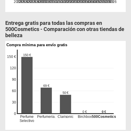
2018
2018
2018
2018
2019
2019
2019
2019
2020
2020
2020
2020
2021
2021
2021
2021
2022
2022
2022
2022
2023
2023
2023
2023
2024
2024
2024
2024
2025
2025
2025
2025
2026
2026
2026
Entrega gratis para todas las compras en
500Cosmetics - Comparación con otras tiendas de
belleza
Compra mínima para envío gratis
150 €
150 €
120
90
69 €
60
50 €
30
0 €
0 €
0
Perfume
Perfumeria.
Clarisonic
Birchbox
500Cosmetics
Selectivo