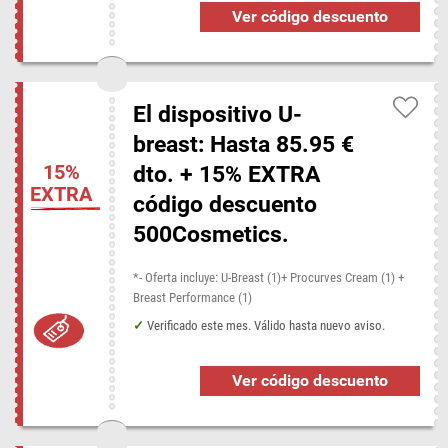
Lookfantastic
Maquilleo
postQuam
Sephora
Ver código descuento
Strawberrynet
The Body Shop
El dispositivo U-
Tiendas populares en Disconta
breast: Hasta 85.95 €
Antonioli
Bluebay Hotels
HIPOTELS Hotels & Resorts
15%
dto. + 15% EXTRA
Hoteles.com
Iberostar
LATAM Airlines
EXTRA
código descuento
Marshall Headphones
Padel Nuestro
PARISCityVISION
500Cosmetics.
ProForm
StreetPadel
The Hut
TrainInn
Vinopremier
Zafiro Hotels
*- Oferta incluye: U-Breast (1)+ Procurves Cream (1) +
Breast Performance (1)
Verificado este mes. Válido hasta nuevo aviso.
Ver código descuento