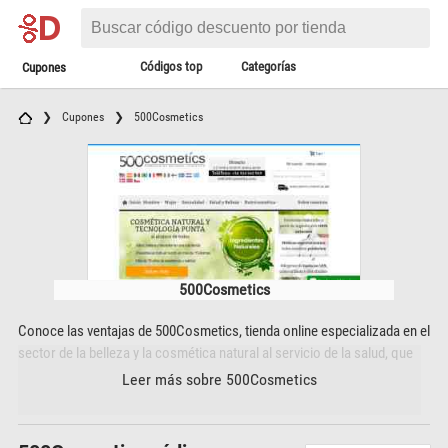
Códigos top
Categorías
Cupones
Cupones
500Cosmetics
500Cosmetics
Conoce las ventajas de 500Cosmetics, tienda online especializada en el
sector de la belleza y la cosmética natural al servicio de la salud, que
desde 2004 ofrece los mejores productos del mercado. Su objetivo es
Leer más sobre 500Cosmetics
ofrecer a las personas diferentes soluciones de cosmética natural y
tecnología al servicio de la salud, la belleza y el bienestar en más de 15
idiomas diferentes; contando además con el respaldo de un grupo