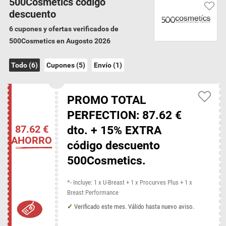
500Cosmetics código
empresarial con amplia experiencia en la fabricación y distribución de
descuento
productos a nivel mundial.
6 cupones y ofertas verificados de
500Cosmetics en Augosto 2026
Garantía de verificación
Hemos verificado todos los 6 500Cosmetics
Todo (6)
Cupones (5)
Envío (1)
códigos descuentos y ofertas para Augosto
2026
PROMO TOTAL
500Cosmetics condiciones de entrega
PERFECTION: 87.62 €
Compra mínima para envío gratis: 0 €
87.62 €
dto. + 15% EXTRA
AHORRO
código descuento
500Cosmetics categorías
500Cosmetics.
Belleza
*- Incluye: 1 x U-Breast + 1 x Procurves Plus + 1 x
Breast Performance
Códigos descuento de tiendas similares
Verificado este mes. Válido hasta nuevo aviso.
Douglas
Ecco Verde
El Corte Inglés
L'Occitane