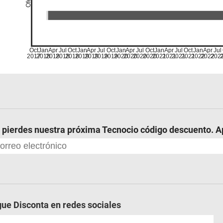
Oct
Jan
Apr
Jul
Oct
Jan
Apr
Jul
Oct
Jan
Apr
Jul
Oct
Jan
Apr
Jul
Oct
Jan
Apr
Jul
2017
2018
2018
2018
2018
2019
2019
2019
2019
2020
2020
2020
2020
2021
2021
2021
2021
2022
2022
202
 pierdes nuestra próxima Tecnocio código descuento. A
gue Disconta en redes sociales