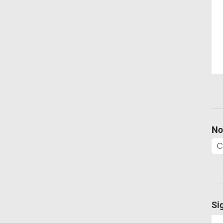
No
Si