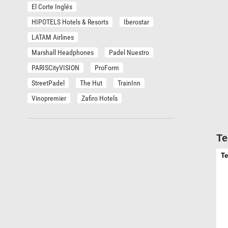
El Corte Inglés
HIPOTELS Hotels & Resorts
Iberostar
LATAM Airlines
Marshall Headphones
Padel Nuestro
PARISCityVISION
ProForm
StreetPadel
The Hut
TrainInn
Vinopremier
Zafiro Hotels
Te
Te